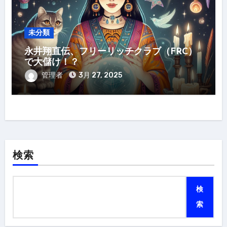
未分類
永井翔直伝、フリーリッチクラブ（FRC）
で大儲け！？
管理者
3月 27, 2025
検索
検
索