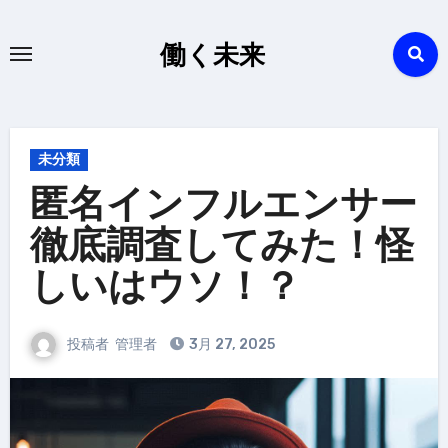
内
容
働く未来
を
ス
キ
ッ
未分類
プ
匿名インフルエンサー
徹底調査してみた！怪
しいはウソ！？
投稿者
管理者
3月 27, 2025