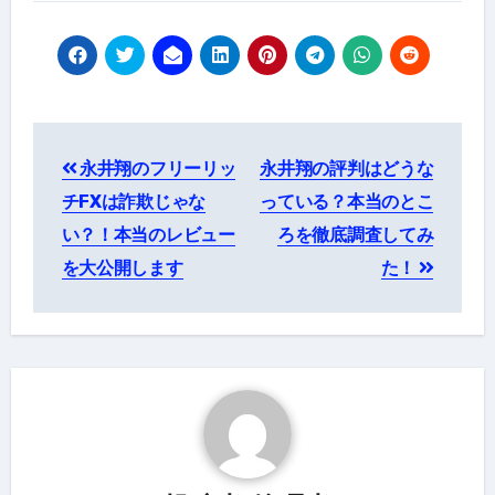
投
永井翔のフリーリッ
永井翔の評判はどうな
稿
チFXは詐欺じゃな
っている？本当のとこ
ナ
い？！本当のレビュー
ろを徹底調査してみ
を大公開します
た！
ビ
ゲ
ー
シ
ョ