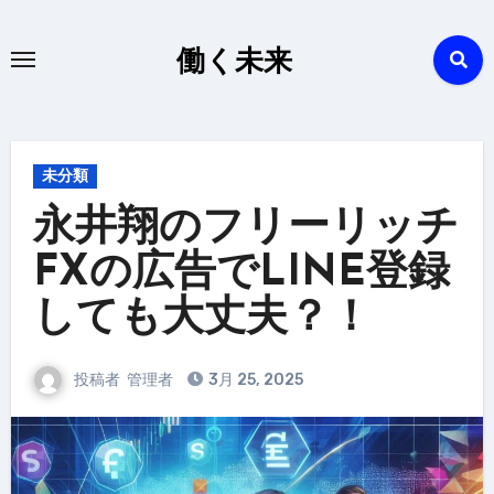
内
容
働く未来
を
ス
キ
ッ
未分類
プ
永井翔のフリーリッチ
FXの広告でLINE登録
しても大丈夫？！
投稿者
管理者
3月 25, 2025