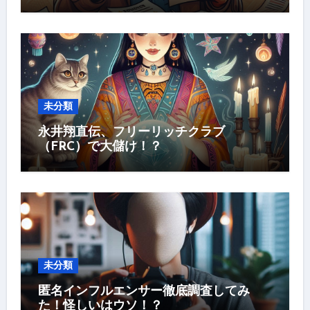
未分類
永井翔直伝、フリーリッチクラブ
（FRC）で大儲け！？
未分類
匿名インフルエンサー徹底調査してみ
た！怪しいはウソ！？