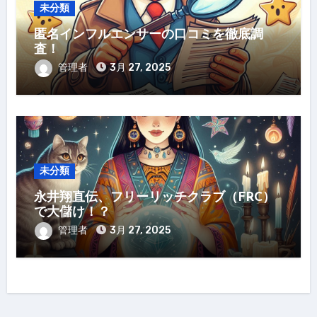
未分類
匿名インフルエンサーの口コミを徹底調
査！
管理者
3月 27, 2025
未分類
永井翔直伝、フリーリッチクラブ（FRC）
で大儲け！？
管理者
3月 27, 2025